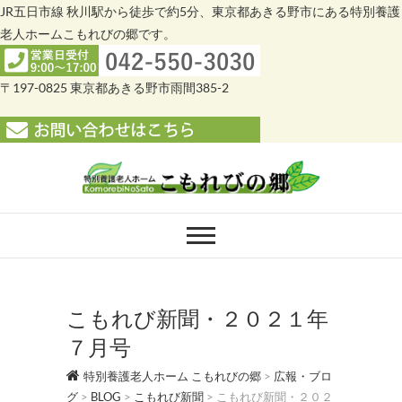
JR五日市線 秋川駅から徒歩で約5分、東京都あきる野市にある特別養護
老人ホームこもれびの郷です。
〒197-0825 東京都あきる野市雨間385-2
Skip
to
content
特別養護老人ホー
特別養護老人ホーム こもれびの郷
ム こもれびの郷
こもれび新聞・２０２１年
７月号
特別養護老人ホーム こもれびの郷
>
広報・ブロ
グ
>
BLOG
>
こもれび新聞
>
こもれび新聞・２０２