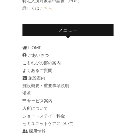
特定入所対象者申請書（PDF）
詳しくは
こちら
メニュー
HOME
ごあいさつ
こもれびの郷の案内
よくあるご質問
施設案内
施設概要・重要事項説明
沿革
サービス案内
入所について
ショートステイ・料金
セミユニットケアについて
採用情報