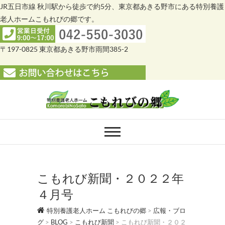
JR五日市線 秋川駅から徒歩で約5分、東京都あきる野市にある特別養護
老人ホームこもれびの郷です。
〒197-0825 東京都あきる野市雨間385-2
Skip
to
content
特別養護老人ホー
特別養護老人ホーム こもれびの郷
ム こもれびの郷
こもれび新聞・２０２２年
４月号
特別養護老人ホーム こもれびの郷
>
広報・ブロ
グ
>
BLOG
>
こもれび新聞
>
こもれび新聞・２０２