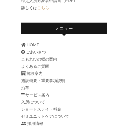
特定入所対象者申請書（PDF）
詳しくは
こちら
メニュー
HOME
ごあいさつ
こもれびの郷の案内
よくあるご質問
施設案内
施設概要・重要事項説明
沿革
サービス案内
入所について
ショートステイ・料金
セミユニットケアについて
採用情報