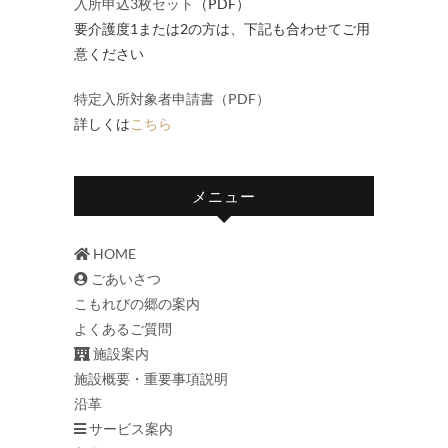
入所申込3枚セット
（PDF）
要介護度1または2の方は、下記も合わせてご用
意ください
特定入所対象者申請書（PDF）
詳しくは
こちら
メニュー
HOME
ごあいさつ
こもれびの郷の案内
よくあるご質問
施設案内
施設概要・重要事項説明
沿革
サービス案内