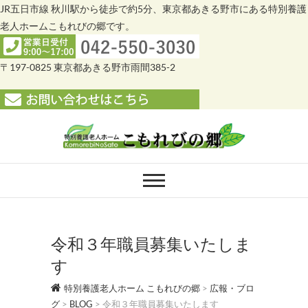
JR五日市線 秋川駅から徒歩で約5分、東京都あきる野市にある特別養護
老人ホームこもれびの郷です。
〒197-0825 東京都あきる野市雨間385-2
Skip
to
content
特別養護老人ホー
特別養護老人ホーム こもれびの郷
ム こもれびの郷
令和３年職員募集いたしま
す
特別養護老人ホーム こもれびの郷
>
広報・ブロ
グ
>
BLOG
>
令和３年職員募集いたします