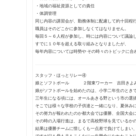
・地域の福祉資源としての責任
・体調管理
同じ内容の講習会が、勤務体制に配慮して約十回程
職員はそのどこかに参加しなくてはなりません。
毎回５～６人程が参加し、時には内容について議論
すでに１０年を超える取り組みとなりましたが、
毎年内容については時勢や その時々のトピックに合
スタッフ・ほっとリレー④
娘とソフトボール ２階東ワーカー 吉田きよ
娘がソフトボールを始めたのは、小学二年生のとき
三年生になる頃には、オールあきる野という市の選
そこでは様々な学校の子供達と一緒になり、夏休み
その努力が報われたのか都大会では優勝、全国大会
その時の入場行進は、まるで高校野球を見ているか
結果は優勝チームに惜しくも一点差で負けてしまい
ですが父も母も夫もこんなに一生懸命になれたこと