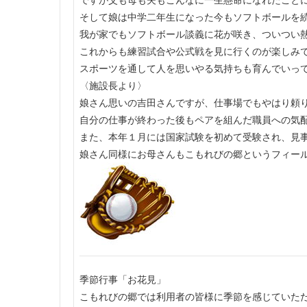
そして娘は中学二年生になった今もソフトボールを
我が家でもソフトボール談義に花が咲き、ついつい
これからも練習試合や公式戦を見に行くのが楽しみ
スポーツを通して人を思いやる気持ちも育んでいっ
〈施設長より〉
娘さん思いの吉田さんですが、仕事場でもやはり頼
自分の仕事が終わった後もペアを組んだ職員への気
また、本年１月には国家試験を初めて受験され、見
娘さん同様にお母さんもこもれびの郷というフィー
季節行事「お花見」
こもれびの郷では利用者の皆様に季節を感じていた