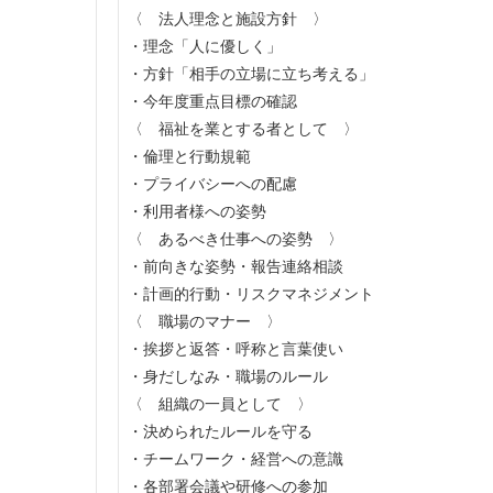
〈 法人理念と施設方針 〉
・理念「人に優しく」
・方針「相手の立場に立ち考える」
・今年度重点目標の確認
〈 福祉を業とする者として 〉
・倫理と行動規範
・プライバシーへの配慮
・利用者様への姿勢
〈 あるべき仕事への姿勢 〉
・前向きな姿勢・報告連絡相談
・計画的行動・リスクマネジメント
〈 職場のマナー 〉
・挨拶と返答・呼称と言葉使い
・身だしなみ・職場のルール
〈 組織の一員として 〉
・決められたルールを守る
・チームワーク・経営への意識
・各部署会議や研修への参加