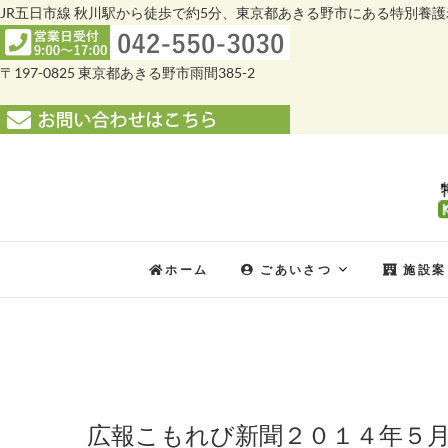
JR五日市線 秋川駅から徒歩で約5分、東京都あきる野市にある特別養
〒197-0825 東京都あきる野市雨間385-2
Skip
to
content
ホーム
ごあいさつ
施設案
広報こもれび新聞２０１４年５