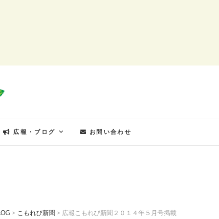
もれびの郷
広報・ブログ
お問い合わせ
LOG
>
こもれび新聞
>
広報こもれび新聞２０１４年５月号掲載