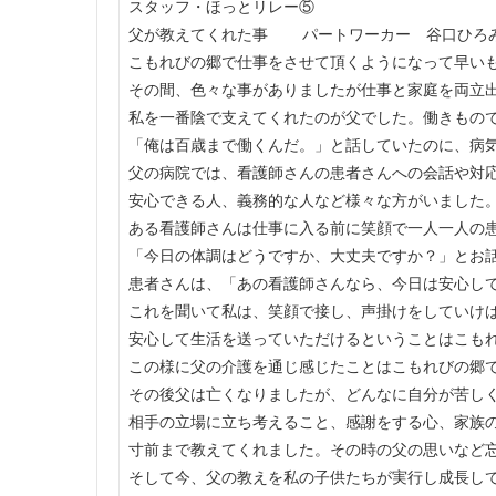
スタッフ・ほっとリレー⑤
父が教えてくれた事 パートワーカー 谷口ひろ
こもれびの郷で仕事をさせて頂くようになって早い
その間、色々な事がありましたが仕事と家庭を両立
私を一番陰で支えてくれたのが父でした。働きもの
「俺は百歳まで働くんだ。」と話していたのに、病
父の病院では、看護師さんの患者さんへの会話や対
安心できる人、義務的な人など様々な方がいました
ある看護師さんは仕事に入る前に笑顔で一人一人の
「今日の体調はどうですか、大丈夫ですか？」とお
患者さんは、「あの看護師さんなら、今日は安心し
これを聞いて私は、笑顔で接し、声掛けをしていけ
安心して生活を送っていただけるということはこも
この様に父の介護を通じ感じたことはこもれびの郷
その後父は亡くなりましたが、どんなに自分が苦し
相手の立場に立ち考えること、感謝をする心、家族
寸前まで教えてくれました。その時の父の思いなど
そして今、父の教えを私の子供たちが実行し成長し