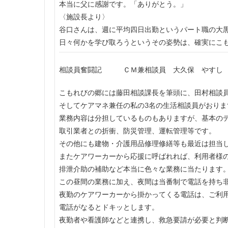
本当に父に感謝です。「ありがとう。」
〈施設長より〉
谷口さんは、週に平均四日出勤というパート職の大
日々何かを学び取ろうというその姿勢は、確実にこ
相談員奮闘記 ＣＭ兼相談員 大久保 やすし
こもれびの郷には藤田相談課長を筆頭に、田村相談
そしてケアマネ兼任の私の3名の生活相談員がおりま
業務内容は分担しているものもありますが、基本の
取引業者との折衝、防災管理、運転管理等です。
その他にも建物・介護用品修理修繕等も最近は担当
またケアワーカーから応援に呼ばれれば、利用者様
排泄介助の補助など本当に色々な業務に当たります
この昼間の業務に加え、夜間は当番制で電話を持ち
夜勤のケアワーカーから掛かってくる電話は、ご利
電話がなるとドキッとします。
夜勤者や看護師などと連携し、救急要請が必要と判