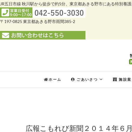
JR五日市線 秋川駅から徒歩で約5分、東京都あきる野市にある特別養
〒197-0825 東京都あきる野市雨間385-2
Skip
to
content
ホーム
ごあいさつ
施設案
広報こもれび新聞２０１４年６