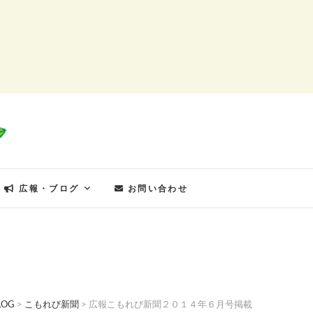
もれびの郷
広報・ブログ
お問い合わせ
LOG
>
こもれび新聞
>
広報こもれび新聞２０１４年６月号掲載