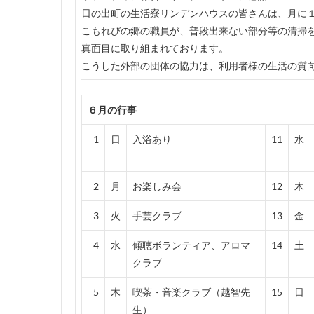
日の出町の生活寮リンデンハウスの皆さんは、月に
こもれびの郷の職員が、普段出来ない部分等の清掃
真面目に取り組まれております。
こうした外部の団体の協力は、利用者様の生活の質
６月の行事
1
日
入浴あり
11
水
2
月
お楽しみ会
12
木
3
火
手芸クラブ
13
金
4
水
傾聴ボランティア、アロマ
14
土
クラブ
5
木
喫茶・音楽クラブ（越智先
15
日
生）