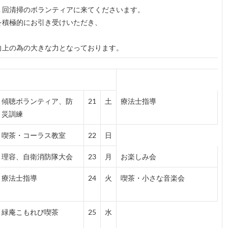
１回清掃のボランティアに来てくださいます。
を積極的にお引き受けいただき、
向上の為の大きな力となっております。
傾聴ボランティア、防
21
土
療法士指導
災訓練
喫茶・コーラス教室
22
日
理容、自衛消防隊大会
23
月
お楽しみ会
療法士指導
24
火
喫茶・小さな音楽会
緑庵こもれび喫茶
25
水