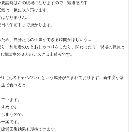
急要請時は命の現場になりますので、緊迫感の中、
眠気は一気に吹き飛びます。
てはなりません。
翌日の午前中まで掛かります。
のため、自分たちの仕事ができる時間がほしいな…
ぱり「利用者の方とおしゃべりをしたり、関わったり、現場の職員と
日も相談室の３人のデスクは山積みです。
ンU（別名キャベジン）という成分が含まれております。新年度が落
を生で食べると、
を促します。
れています。
すすめです。
てしまうので、
も一案です。
で疲労回復効果も期待できます。