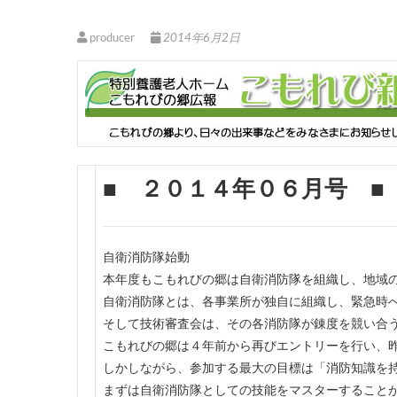
producer
2014年6月2日
■ ２０１４年０６月号 ■
自衛消防隊始動
本年度もこもれびの郷は自衛消防隊を組織し、地域
自衛消防隊とは、各事業所が独自に組織し、緊急時
そして技術審査会は、その各消防隊が錬度を競い合
こもれびの郷は４年前から再びエントリーを行い、
しかしながら、参加する最大の目標は「消防知識を
まずは自衛消防隊としての技能をマスターすること