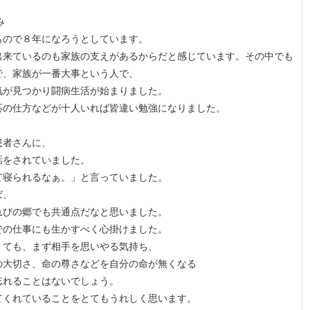
み
もので８年になろうとしています。
出来ているのも家族の支えがあるからだと感じています。その中でも
で、家族が一番大事という人で、
気が見つかり闘病生活が始まりました。
応の仕方などが十人いれば皆違い勉強になりました。
。
患者さんに、
話をされていました。
て寝られるなぁ。」と言っていました。
ば、
れびの郷でも共通点だなと思いました。
での仕事にも生かすべく心掛けました。
くても、まず相手を思いやる気持ち、
の大切さ、命の尊さなどを自分の命が無くなる
忘れることはないでしょう。
てくれていることをとてもうれしく思います。