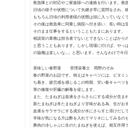
救急隊との対応やご家族様への連絡を行います。救
日頃の様子や状態について矢継ぎ早に質問をされ、
もちろん日頃の利用者様の状態は頭に入っていなく
その後は救急車に同乗し病院へ付き添い、長い時は
そのまま仕事をするということもたまにあります。
相談室の業務は担当者でないとできないことばかり
と思うこともあります。しかし現場に行けば、やっ
の協働は楽しいな…」と思います。そんなわけで今
美味しい春野菜 管理栄養士 岡野のぞみ
春の野菜のお話です。例えばキャベツには、ビタミ
ち着き、疲労感を感じるこの時期、甘い春キャベツ
胃の修復や肝臓の解毒
また、たまねぎは血液をさらさらにする成分が含ま
新たまねぎは冬たまねぎより甘味がある為、生がお
血液をサラサラにする成分が水にさらすと溶けだし
辛味が気になる方は酢を入れてマリネにしてみるの
豚肉の冷しゃぶに生のたまねぎを使えば、相互作用