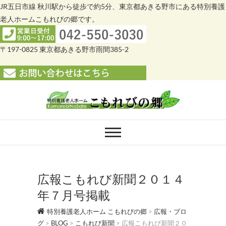
JR五日市線 秋川駅から徒歩で約5分、東京都あきる野市にある特別養護
老人ホームこもれびの郷です。
〒197-0825 東京都あきる野市雨間385-2
Skip
to
content
特別養護老人ホー
特別養護老人ホーム こもれびの郷
ム こもれびの郷
広報こもれび新聞２０１４
年７月号掲載
特別養護老人ホーム こもれびの郷
>
広報・ブロ
グ
>
BLOG
>
こもれび新聞
>
広報こもれび新聞２０