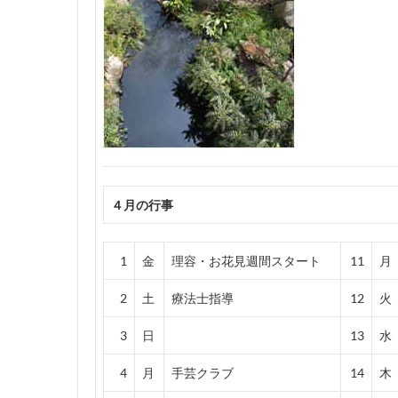
４月の行事
1
金
理容・お花見週間スタート
11
月
2
土
療法士指導
12
火
3
日
13
水
4
月
手芸クラブ
14
木