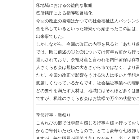
④地域における公益的な取組
⑤所轄庁による指導監督強化
今回の改正の発端はかつての社会福祉法人バッシン
金を私しているといった嫌疑から始まったこの話は
出来事でした。
しかしながら、今回の改正の内容を見ると「あたり
では、既に前述の①と②については何年も前から行
還元されており、余裕財産と言われる内部留保は存
人さくらぎ会は規模の大きさから市ではなく、より
ただ、今回の改正で影響をうける法人は多いと予想
変厳しくなっているからです。社会福祉事業への理
どの要件を満たす人材は、地域にはそれほど多くは
ですが、私達のさくらぎ会はお陰様で万全の状態で
季節行事・雛祭り
こもれびの郷では季節を感じる行事を様々行ってお
からご寄付いただいたもので、とても豪華な七段飾
ますが、毎年職員が四苦八苦しながらも、楽しく展