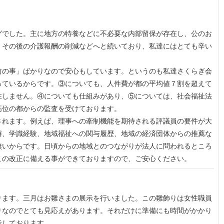
グでした。主に地方の特養などに不必要な内部留保が存在し、公のお
、その後の介護報酬の削減などへと続いており、私達にはとても辛い
前の事」ばかりなので安心もしています。というのも私達さくらぎ会
っているからです。③についても、人件費が都の平均値７割を超えて
在しません。④についても仕組みがあり、⑤については、社会福祉法
高位の都からの監査を受けております。
されます。例えば、理事への牽制機能を期待される評議員の要件が大
解、学識経験、地域福祉への関与履歴、地域の経済団体からの推薦な
無いからです。日頃からの地域とのつながりが法人に問われるところ
この改正に備える事ができておりますので、ご安心ください。
ります。三月はお雛さまの展示を行いました。この雛飾りは女性職員
りなのでとても見応えがあります。それだけに準備にも時間がかかり
示しております。