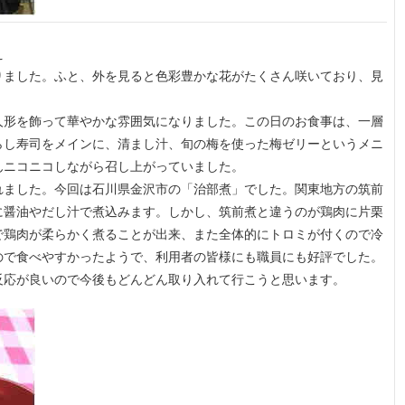
え
りました。ふと、外を見ると色彩豊かな花がたくさん咲いており、見
人形を飾って華やかな雰囲気になりました。この日のお食事は、一層
らし寿司をメインに、清まし汁、旬の梅を使った梅ゼリーというメニ
んニコニコしながら召し上がっていました。
れました。今回は石川県金沢市の「治部煮」でした。関東地方の筑前
に醤油やだし汁で煮込みます。しかし、筑前煮と違うのが鶏肉に片栗
で鶏肉が柔らかく煮ることが出来、また全体的にトロミが付くので冷
ので食べやすかったようで、利用者の皆様にも職員にも好評でした。
反応が良いので今後もどんどん取り入れて行こうと思います。