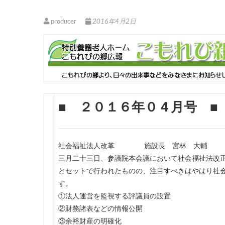
producer
2016年4月2日
■ ２０１６年０４月号 ■
社会福祉法人改革 施設長 宮林 大輔
三月二十三日、参議院本会議において社会福祉法改
とセットで行われたものの、注目すべきはやはり社
す。
①法人運営を監視する評議員の設置
②財務諸表などの情報公開
③余裕財産の明確化