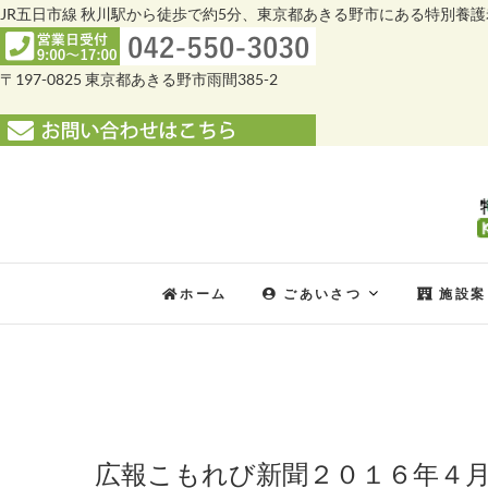
JR五日市線 秋川駅から徒歩で約5分、東京都あきる野市にある特別養
〒197-0825 東京都あきる野市雨間385-2
Skip
to
content
ホーム
ごあいさつ
施設案
広報こもれび新聞２０１６年４