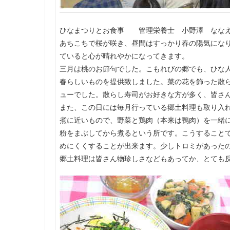
ひなまつりとお食事 管理栄養士 小野澤 なな
あちこちで桜が咲き、昼間はすっかり春の陽気にな
ていると心が晴れやかになってきます。
三月は桃のお節句でした。こもれびの郷でも、ひな
春らしいものを提供致しました。菜の花を飾った散
ューでした。散らし寿司がお好きな方が多く、皆さ
また、この日には毎月行っている郷土料理も取り入
煮に近いもので、野菜と鶏肉（本来は鴨肉）を一緒
粉をまぶしてから煮るという所です。こうすること
めにくくすることが出来ます。少しトロミがあった
郷土料理は皆さん物珍しさなどもあってか、とても