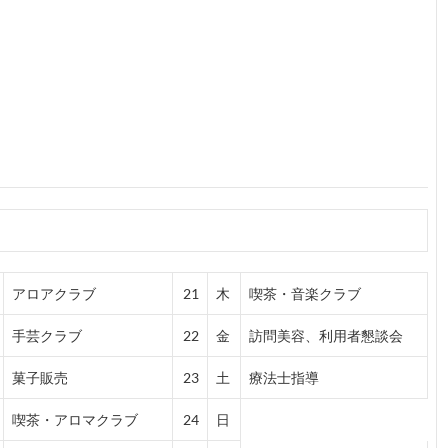
アロアクラブ
21
木
喫茶・音楽クラブ
手芸クラブ
22
金
訪問美容、利用者懇談会
菓子販売
23
土
療法士指導
喫茶・アロマクラブ
24
日