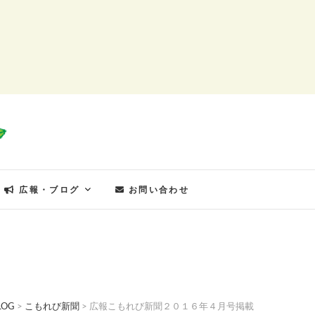
もれびの郷
広報・ブログ
お問い合わせ
LOG
>
こもれび新聞
>
広報こもれび新聞２０１６年４月号掲載