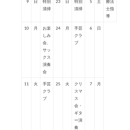
9
日
特別
23
日
特別
5
土
療法
清掃
清掃
士指
導
10
月
お楽
24
月
手芸
6
日
しみ
クラ
会、
ブ
サッ
クス
演奏
会
11
火
手芸
25
火
クリ
7
月
クラ
スマ
ブ
ス
会・
ギタ
ー演
奏