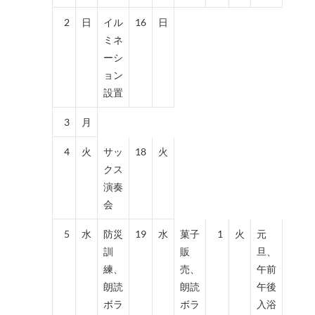
2
日
イル
16
日
ミネ
ーシ
ョン
設置
3
月
4
火
サッ
18
火
クス
演奏
会
5
水
防災
19
水
菓子
1
火
元
訓
販
旦、
練、
売、
午前
朗読
朗読
午後
ボラ
ボラ
入浴