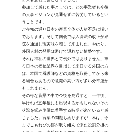
参加して感じた事としては、どの事業者も今後
の人事ビジョンが見通せずに苦労しているとい
うことです。
ご存知の通り日本の産業全体が人材不足に喘い
でおります。そして国会では入管法の改正が衆
院を通過し現実味を増して来ました。やはり、
外国人材の登用は避けて通れない情勢です。
それは福祉の世界とて例外ではありません。寧
ろ日本の福祉業界を目指して来日する外国の方
は、本国で看護師などの資格を取得してから来
る場合もあるので意識の高い方が多い分幸運か
もしれません。
その様な背景の中で今後を見通すと、十年後、
早ければ五年後にも出現するかもしれないその
状況を鑑み準備に着手する時期が来ていると感
じました。言葉の問題もありますが、私は、今
までこもれびの郷が取り組んで来た役割分担の