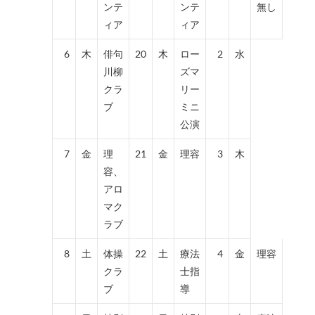
ンテ
ンテ
無し
ィア
ィア
6
木
俳句
20
木
ロー
2
水
川柳
ズマ
クラ
リー
ブ
ミニ
公演
7
金
理
21
金
理容
3
木
容、
アロ
マク
ラブ
8
土
体操
22
土
療法
4
金
理容
クラ
士指
ブ
導