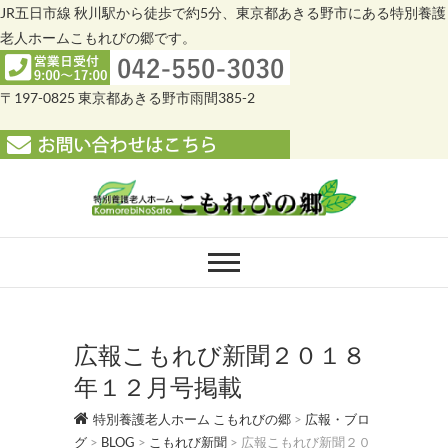
JR五日市線 秋川駅から徒歩で約5分、東京都あきる野市にある特別養護
老人ホームこもれびの郷です。
〒197-0825 東京都あきる野市雨間385-2
Skip
to
content
特別養護老人ホー
特別養護老人ホーム こもれびの郷
ム こもれびの郷
広報こもれび新聞２０１８
年１２月号掲載
特別養護老人ホーム こもれびの郷
>
広報・ブロ
グ
>
BLOG
>
こもれび新聞
>
広報こもれび新聞２０