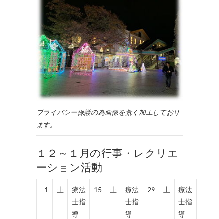
プライバシー保護の為画像を荒く加工しており
ます。
１２～１月の行事・レクリエ
ーション活動
1
土
療法
15
土
療法
29
土
療法
士指
士指
士指
導
導
導