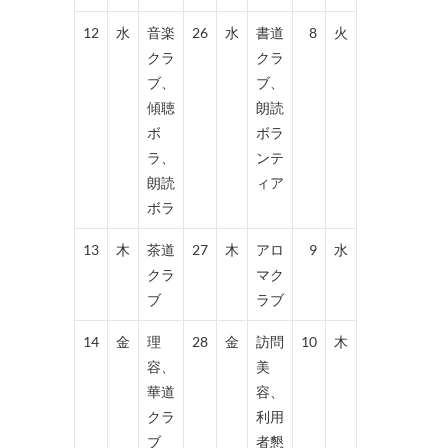
12
水
音楽
26
水
書道
8
火
クラ
クラ
ブ、
ブ、
傾聴
朗読
ボ
ボラ
ラ、
ンテ
朗読
ィア
ボラ
13
木
茶道
27
木
アロ
9
水
クラ
マク
ブ
ラブ
14
金
理
28
金
訪問
10
木
容、
美
華道
容、
クラ
利用
ブ
者懇