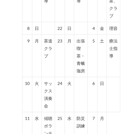
導
導
茶、
クラ
ブ
8
日
22
日
4
金
理容
9
月
茶道
23
月
出張
5
土
療法
クラ
喫
士指
ブ
茶・
導
青蛾
珈房
10
火
サッ
24
火
6
日
クス
演奏
会
11
水
傾聴
25
水
防災
7
月
ボラ
訓練
ンテ