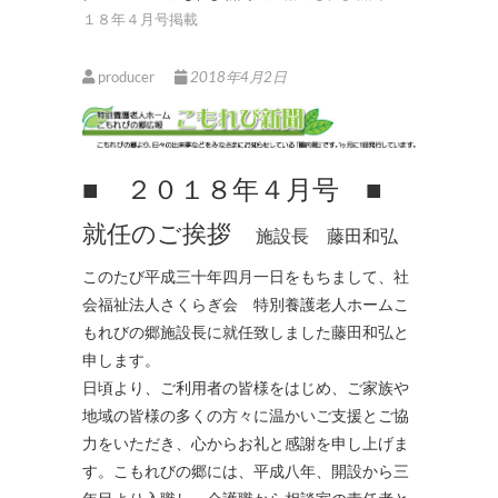
１８年４月号掲載
producer
2018年4月2日
■ ２０１８年４月号 ■
就任のご挨拶
施設長 藤田和弘
このたび平成三十年四月一日をもちまして、社
会福祉法人さくらぎ会 特別養護老人ホームこ
もれびの郷施設長に就任致しました藤田和弘と
申します。
日頃より、ご利用者の皆様をはじめ、ご家族や
地域の皆様の多くの方々に温かいご支援とご協
力をいただき、心からお礼と感謝を申し上げま
す。こもれびの郷には、平成八年、開設から三