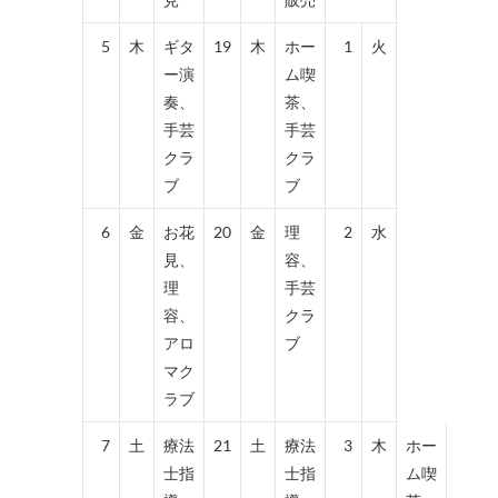
5
木
ギタ
19
木
ホー
1
火
ー演
ム喫
奏、
茶、
手芸
手芸
クラ
クラ
ブ
ブ
6
金
お花
20
金
理
2
水
見、
容、
理
手芸
容、
クラ
アロ
ブ
マク
ラブ
7
土
療法
21
土
療法
3
木
ホー
士指
士指
ム喫