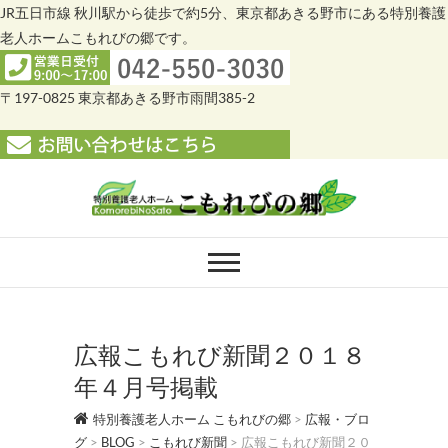
JR五日市線 秋川駅から徒歩で約5分、東京都あきる野市にある特別養護
老人ホームこもれびの郷です。
〒197-0825 東京都あきる野市雨間385-2
Skip
to
content
特別養護老人ホー
特別養護老人ホーム こもれびの郷
ム こもれびの郷
広報こもれび新聞２０１８
年４月号掲載
特別養護老人ホーム こもれびの郷
>
広報・ブロ
グ
>
BLOG
>
こもれび新聞
>
広報こもれび新聞２０