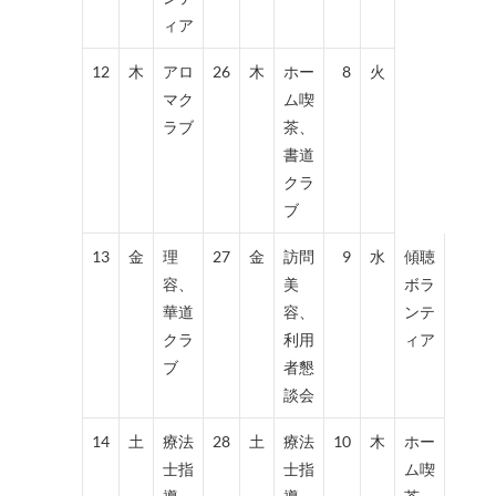
ィア
12
木
アロ
26
木
ホー
8
火
マク
ム喫
ラブ
茶、
書道
クラ
ブ
13
金
理
27
金
訪問
9
水
傾聴
容、
美
ボラ
華道
容、
ンテ
クラ
利用
ィア
ブ
者懇
談会
14
土
療法
28
土
療法
10
木
ホー
士指
士指
ム喫