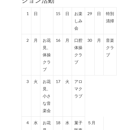
1
日
15
日
お楽
29
日
特別
しみ
清掃
会
2
月
お花
16
月
口腔
30
月
音楽
見、
体操
クラ
体操
クラ
ブ
クラ
ブ
ブ
3
火
お花
17
火
アロ
見、
マク
小さ
ラブ
な音
楽会
4
水
お花
18
水
菓子
５月
見
販売