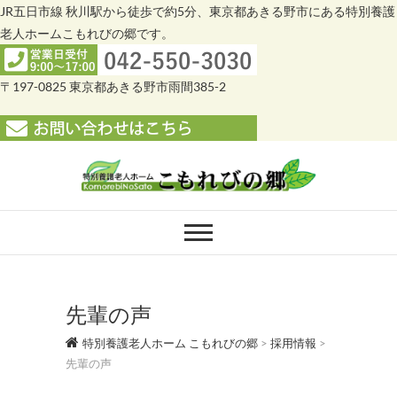
JR五日市線 秋川駅から徒歩で約5分、東京都あきる野市にある特別養護
老人ホームこもれびの郷です。
〒197-0825 東京都あきる野市雨間385-2
Skip
to
content
特別養護老人ホー
特別養護老人ホーム こもれびの郷
ム こもれびの郷
先輩の声
特別養護老人ホーム こもれびの郷
>
採用情報
>
先輩の声