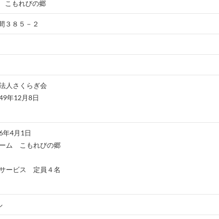
 こもれびの郷
間３８５－２
法人さくらぎ会
9年12月8日
6年4月1日
ーム こもれびの郷
サービス 定員４名
ル