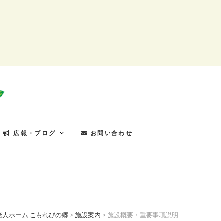
もれびの郷
広報・ブログ
お問い合わせ
老人ホーム こもれびの郷
>
施設案内
>
施設概要・重要事項説明