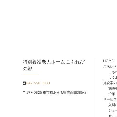
特別養護老人ホーム こもれび
HOME
ごあいさ
の郷
こも
よく
施設案内
042-550-3030
施設
〒197-0825 東京都あきる野市雨間385-2
沿革
サービス
入所
ショ
セミ