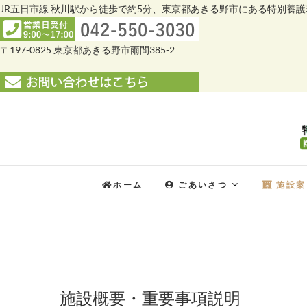
JR五日市線 秋川駅から徒歩で約5分、東京都あきる野市にある特別養
〒197-0825 東京都あきる野市雨間385-2
Skip
to
content
ホーム
ごあいさつ
施設案
施設概要・重要事項説明