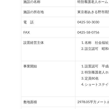
施設の名称
特別養護老人ホーム
施設の所在地
東京都あきる野市雨
電 話
0425-50-3030
FAX
0425-58-0756
設置経営主体
名称 社会福祉
設立認可 昭和4
事業開始
設置認可 平成
特別養護老人ホ
定員80名
ショートステイ
敷地面積
2978.05平方メート