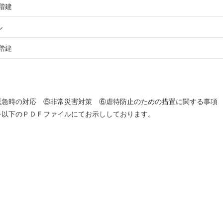
階建
ル
階建
緊急時の対応 ⑤非常災害対策 ⑥虐待防止のための措置に関する事
を以下のＰＤＦファイルにてお示ししております。