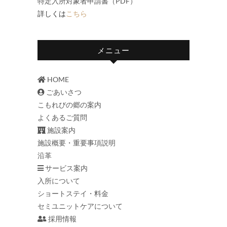
特定入所対象者申請書（PDF）
詳しくは
こちら
メニュー
HOME
ごあいさつ
こもれびの郷の案内
よくあるご質問
施設案内
施設概要・重要事項説明
沿革
サービス案内
入所について
ショートステイ・料金
セミユニットケアについて
採用情報