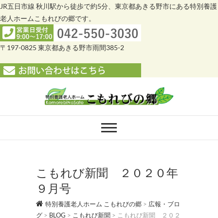
JR五日市線 秋川駅から徒歩で約5分、東京都あきる野市にある特別養護
老人ホームこもれびの郷です。
〒197-0825 東京都あきる野市雨間385-2
Skip
to
content
特別養護老人ホー
特別養護老人ホーム こもれびの郷
ム こもれびの郷
こもれび新聞 ２０２０年
９月号
特別養護老人ホーム こもれびの郷
>
広報・ブロ
グ
>
BLOG
>
こもれび新聞
>
こもれび新聞 ２０２