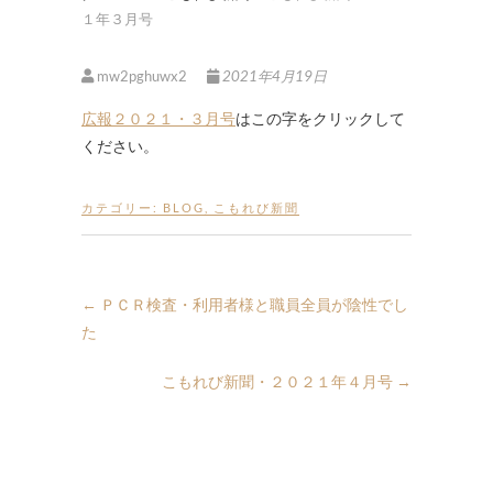
１年３月号
mw2pghuwx2
2021年4月19日
広報２０２１・３月号
はこの字をクリックして
ください。
カテゴリー:
BLOG
,
こもれび新聞
←
ＰＣＲ検査・利用者様と職員全員が陰性でし
た
こもれび新聞・２０２１年４月号
→