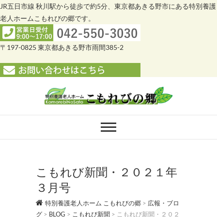
JR五日市線 秋川駅から徒歩で約5分、東京都あきる野市にある特別養護
老人ホームこもれびの郷です。
〒197-0825 東京都あきる野市雨間385-2
Skip
to
content
特別養護老人ホー
特別養護老人ホーム こもれびの郷
ム こもれびの郷
こもれび新聞・２０２１年
３月号
特別養護老人ホーム こもれびの郷
>
広報・ブロ
グ
>
BLOG
>
こもれび新聞
>
こもれび新聞・２０２