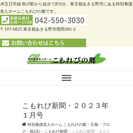
JR五日市線 秋川駅から徒歩で約5分、東京都あきる野市にある特別養護
老人ホームこもれびの郷です。
〒197-0825 東京都あきる野市雨間385-2
Skip
to
content
特別養護老人ホー
特別養護老人ホーム こもれびの郷
ム こもれびの郷
こもれび新聞・２０２３年
１月号
特別養護老人ホーム こもれびの郷
>
広報・ブロ
グ
>
BLOG
>
こもれび新聞
>
こもれび新聞・２０２