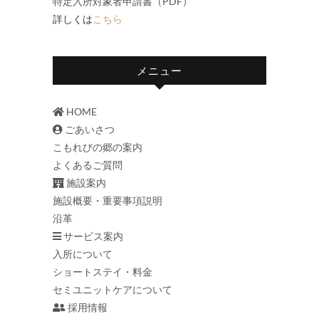
特定入所対象者申請書（PDF）
詳しくは
こちら
メニュー
HOME
ごあいさつ
こもれびの郷の案内
よくあるご質問
施設案内
施設概要・重要事項説明
沿革
サービス案内
入所について
ショートステイ・料金
セミユニットケアについて
採用情報