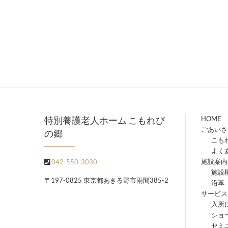
特別養護老人ホーム こもれび
HOME
ごあいさ
の郷
こも
よく
施設案内
042-550-3030
施設
〒197-0825 東京都あきる野市雨間385-2
沿革
サービス
入所
ショ
セミ