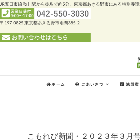
JR五日市線 秋川駅から徒歩で約5分、東京都あきる野市にある特別養
〒197-0825 東京都あきる野市雨間385-2
Skip
to
content
ホーム
ごあいさつ
施設案
こもれび新聞・２０２３年３月