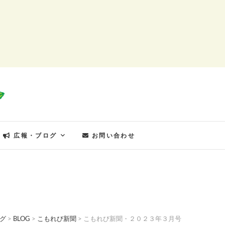
もれびの郷
広報・ブログ
お問い合わせ
グ
>
BLOG
>
こもれび新聞
>
こもれび新聞・２０２３年３月号