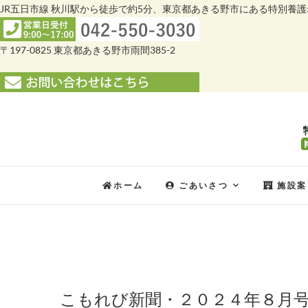
JR五日市線 秋川駅から徒歩で約5分、東京都あきる野市にある特別養
〒197-0825 東京都あきる野市雨間385-2
Skip
to
content
ホーム
ごあいさつ
施設案
こもれび新聞・２０２４年８月