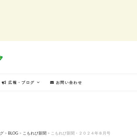
もれびの郷
広報・ブログ
お問い合わせ
グ
>
BLOG
>
こもれび新聞
>
こもれび新聞・２０２４年８月号