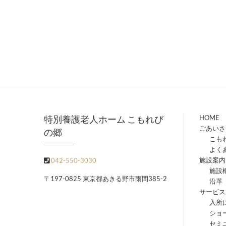
特別養護老人ホーム こもれび
HOME
ごあいさ
の郷
こも
よく
施設案内
042-550-3030
施設
〒197-0825 東京都あきる野市雨間385-2
沿革
サービス
入所
ショ
セミ