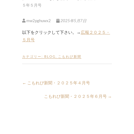
５年５月号
mw2pghuwx2
2025年5月7日
以下をクリックして下さい。→
広報２０２５・
５月号
カテゴリー:
BLOG
,
こもれび新聞
←
こもれび新聞・２０２５年４月号
こもれび新聞・２０２５年６月号
→