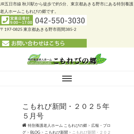
JR五日市線 秋川駅から徒歩で約5分、東京都あきる野市にある特別養護
老人ホームこもれびの郷です。
〒197-0825 東京都あきる野市雨間385-2
Skip
to
content
特別養護老人ホー
特別養護老人ホーム こもれびの郷
ム こもれびの郷
こもれび新聞・２０２５年
５月号
特別養護老人ホーム こもれびの郷
>
広報・ブロ
グ
>
BLOG
>
こもれび新聞
>
こもれび新聞・２０２