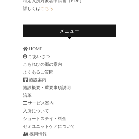
特定入所対象者申請書（PDF）
詳しくは
こちら
メニュー
HOME
ごあいさつ
こもれびの郷の案内
よくあるご質問
施設案内
施設概要・重要事項説明
沿革
サービス案内
入所について
ショートステイ・料金
セミユニットケアについて
採用情報