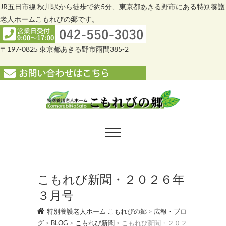
JR五日市線 秋川駅から徒歩で約5分、東京都あきる野市にある特別養護
老人ホームこもれびの郷です。
〒197-0825 東京都あきる野市雨間385-2
Skip
to
content
特別養護老人ホー
特別養護老人ホーム こもれびの郷
ム こもれびの郷
こもれび新聞・２０２６年
３月号
特別養護老人ホーム こもれびの郷
>
広報・ブロ
グ
>
BLOG
>
こもれび新聞
>
こもれび新聞・２０２