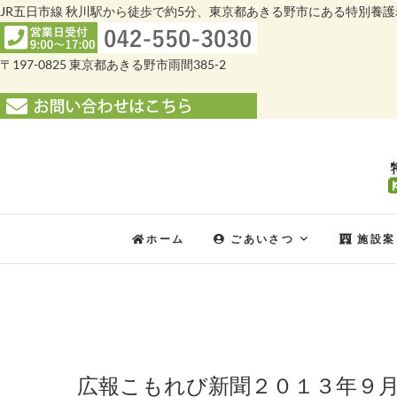
JR五日市線 秋川駅から徒歩で約5分、東京都あきる野市にある特別養
〒197-0825 東京都あきる野市雨間385-2
Skip
to
content
ホーム
ごあいさつ
施設案
広報こもれび新聞２０１３年９