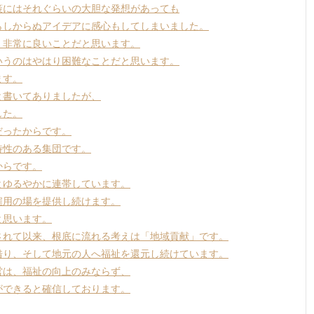
策にはそれぐらいの大胆な発想があっても
らしからぬアイデアに感心もしてしまいました。
、非常に良いことだと思います。
いうのはやはり困難なことだと思います。
ます。
と書いてありましたが、
した。
だったからです。
特性のある集団です。
からです。
とゆるやかに連帯しています。
雇用の場を提供し続けます。
と思います。
されて以来、根底に流れる考えは「地域貢献」です。
借り、そして地元の人へ福祉を還元し続けています。
営は、福祉の向上のみならず、
ができると確信しております。