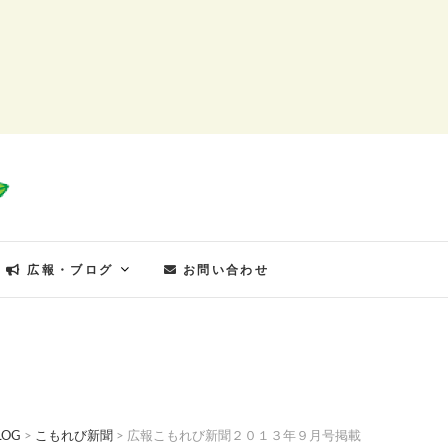
もれびの郷
広報・ブログ
お問い合わせ
LOG
>
こもれび新聞
>
広報こもれび新聞２０１３年９月号掲載