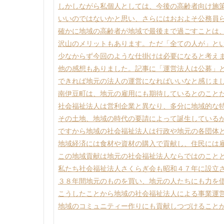
しかしながら私個人としては、今後の高齢者向け施
いいのではないかと思い、さらにはおおよそ公務員
確かに地域の高齢者が地域で最後まで過ごすことは
沢山のメリットもあります。ただ「全ての人が」と
少なからず今回のような仕掛けは必要になると考え
他の感想もありました。記事に「運営法人は公募」
できれば地元の法人の運営になればいいなと感じま
南伊豆町は、地元の雇用にも期待しているとのこと
社会福祉法人は営利企業と異なり、多分に地域的な
その土地、地域の時代の要請によって誕生している
ですから地域の社会福祉法人は行政や地元の各団体
地域経済には食材や資材の購入で貢献し、住民には
この地域貢献は地元の社会福祉法人ならではのこと
私たち社会福祉法人さくらぎ会も昭和４７年に設立
３８年間地元のものを買い、地元の人たちにも力を
こうしたことから地域の社会福祉法人による事業運
地域のコミュニティー作りにも貢献しつづけること