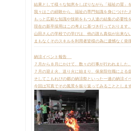
結果として様々な知恵をしぼりながら「福祉の質」
我々はこの経験から、福祉の専門知識を身につけた
もっと広範な知識や技術をもつ人達の結集の必要性
現在の新卒採用はこの考えに基づき行っております
山田さんの学校での学びは、他の誰も真似が出来な
まもなくそのスキルを利用者皆様の為に遺憾なく発
納涼イベント報告
７月から８月にかけて、数々の行事が行われました
７月の迎え火、送り火に始まり、保泉院住職による
そしてこもれびの郷の納涼祭といった一連の納涼イ
今回は写真でその風景を振り返ってみることとしま