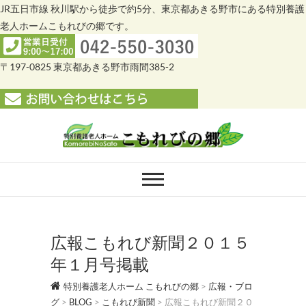
JR五日市線 秋川駅から徒歩で約5分、東京都あきる野市にある特別養護
老人ホームこもれびの郷です。
〒197-0825 東京都あきる野市雨間385-2
Skip
to
content
特別養護老人ホー
特別養護老人ホーム こもれびの郷
ム こもれびの郷
広報こもれび新聞２０１５
年１月号掲載
特別養護老人ホーム こもれびの郷
>
広報・ブロ
グ
>
BLOG
>
こもれび新聞
>
広報こもれび新聞２０