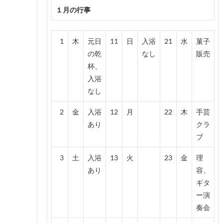
１月の行事
1
木
元日
11
日
入浴
21
水
菓子
の乾
なし
販売
杯、
入浴
なし
2
金
入浴
12
月
22
木
手芸
あり
クラ
ブ
3
土
入浴
13
火
23
金
理
あり
容、
ギタ
ー演
奏会