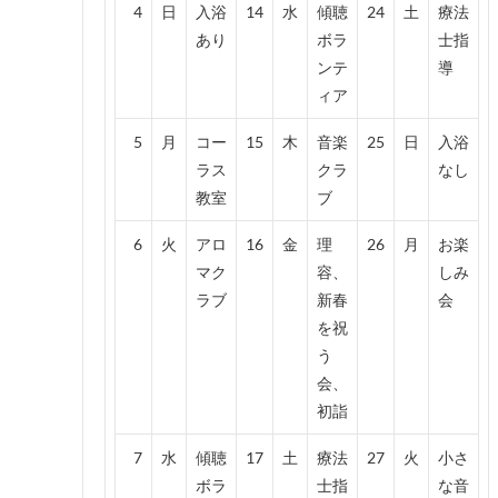
4
日
入浴
14
水
傾聴
24
土
療法
あり
ボラ
士指
ンテ
導
ィア
5
月
コー
15
木
音楽
25
日
入浴
ラス
クラ
なし
教室
ブ
6
火
アロ
16
金
理
26
月
お楽
マク
容、
しみ
ラブ
新春
会
を祝
う
会、
初詣
7
水
傾聴
17
土
療法
27
火
小さ
ボラ
士指
な音