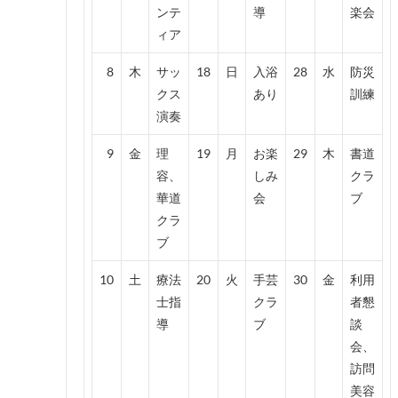
ンテ
導
楽会
ィア
8
木
サッ
18
日
入浴
28
水
防災
クス
あり
訓練
演奏
9
金
理
19
月
お楽
29
木
書道
容、
しみ
クラ
華道
会
ブ
クラ
ブ
10
土
療法
20
火
手芸
30
金
利用
士指
クラ
者懇
導
ブ
談
会、
訪問
美容