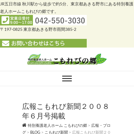
JR五日市線 秋川駅から徒歩で約5分、東京都あきる野市にある特別養護
老人ホームこもれびの郷です。
〒197-0825 東京都あきる野市雨間385-2
Skip
to
content
特別養護老人ホー
特別養護老人ホーム こもれびの郷
ム こもれびの郷
広報こもれび新聞２００８
年６月号掲載
特別養護老人ホーム こもれびの郷
>
広報・ブロ
グ
>
BLOG
>
こもれび新聞
>
広報こもれび新聞２０