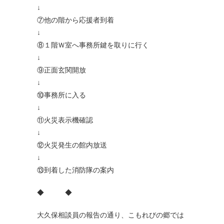
↓
⑦他の階から応援者到着
↓
⑧１階Ｗ室へ事務所鍵を取りに行く
↓
⑨正面玄関開放
↓
⑩事務所に入る
↓
⑪火災表示機確認
↓
⑫火災発生の館内放送
↓
⑬到着した消防隊の案内
◆ ◆
大久保相談員の報告の通り、こもれびの郷では