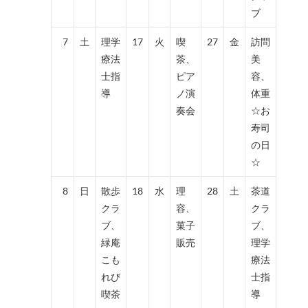
ブ
7
土
理学
17
火
喫
27
金
訪問
療法
茶、
美
士指
ピア
容、
導
ノ演
体重
奏会
☆お
寿司
の日
☆
8
日
散歩
18
水
理
28
土
茶道
クラ
容、
クラ
ブ、
菓子
ブ、
緑庵
販売
理学
こも
療法
れび
士指
喫茶
導