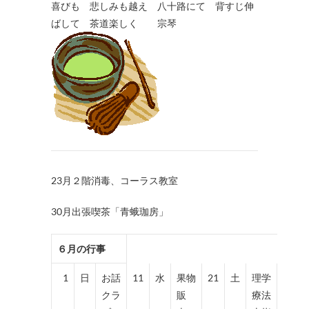
喜びも 悲しみも越え 八十路にて 背すじ伸
ばして 茶道楽しく 宗琴
23月２階消毒、コーラス教室
30月出張喫茶「青蛾珈房」
６月の行事
1
日
お話
11
水
果物
21
土
理学
クラ
販
療法