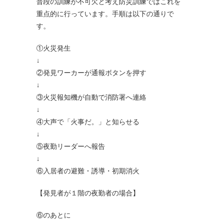
普段の訓練が不可欠と考え防災訓練ではこれを
重点的に行っています。手順は以下の通りで
す。
①火災発生
↓
②発見ワーカーが通報ボタンを押す
↓
③火災報知機が自動で消防署へ連絡
↓
④大声で「火事だ。」と知らせる
↓
⑤夜勤リーダーへ報告
↓
⑥入居者の避難・誘導・初期消火
【発見者が１階の夜勤者の場合】
⑥のあとに