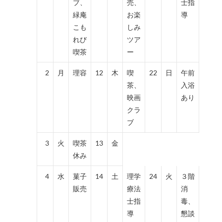
ブ、
売、
士指
緑庵
お楽
導
こも
しみ
れび
ツア
喫茶
ー
2
月
理容
12
木
喫
22
日
午前
茶、
入浴
映画
あり
クラ
ブ
3
火
喫茶
13
金
休み
4
水
菓子
14
土
理学
24
火
３階
販売
療法
消
士指
毒、
導
懇談