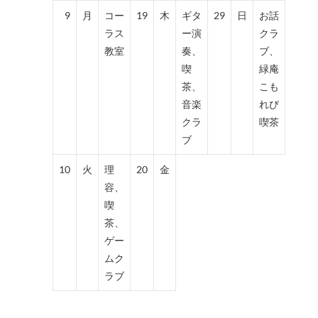
9
月
コー
19
木
ギタ
29
日
お話
ラス
ー演
クラ
教室
奏、
ブ、
喫
緑庵
茶、
こも
音楽
れび
クラ
喫茶
ブ
10
火
理
20
金
容、
喫
茶、
ゲー
ムク
ラブ