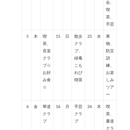
会、
喫
茶、
手芸
5
木
喫
15
日
散歩
25
水
果
茶、
クラ
物、
音楽
ブ、
防災
クラ
緑庵
訓
ブ☆
こも
練、
お好
れび
お楽
み食
喫茶
しみ
☆
ツア
ー
6
金
華道
16
月
手芸
26
木
喫
クラ
クラ
茶、
ブ
ブ
書道
クラ