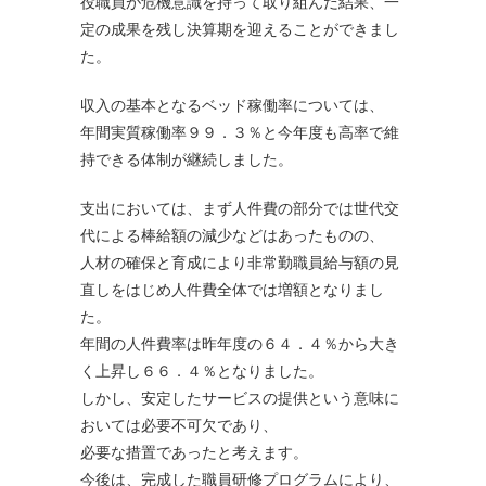
役職員が危機意識を持って取り組んだ結果、一
定の成果を残し決算期を迎えることができまし
た。
収入の基本となるベッド稼働率については、
年間実質稼働率９９．３％と今年度も高率で維
持できる体制が継続しました。
支出においては、まず人件費の部分では世代交
代による棒給額の減少などはあったものの、
人材の確保と育成により非常勤職員給与額の見
直しをはじめ人件費全体では増額となりまし
た。
年間の人件費率は昨年度の６４．４％から大き
く上昇し６６．４％となりました。
しかし、安定したサービスの提供という意味に
おいては必要不可欠であり、
必要な措置であったと考えます。
今後は、完成した職員研修プログラムにより、