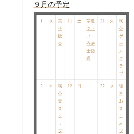
９月の予定
1
水
菓
11
土
茶道
21
火
喫
子
クラ
茶
販
ブ
ゲ
売
療法
ー
士指
ム
導
ク
ラ
ブ
2
木
喫
12
日
22
水
理
茶
容
音
お
楽
楽
ク
し
ラ
み
ブ
ツ