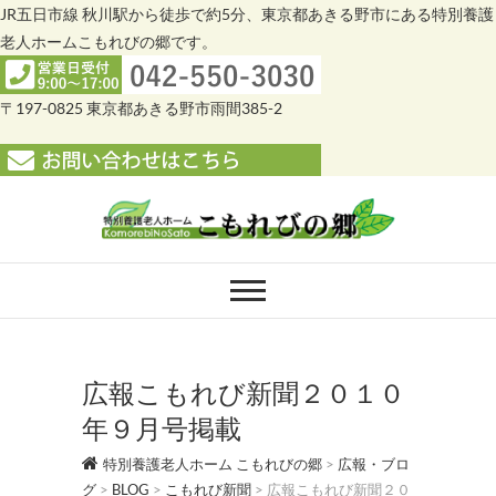
JR五日市線 秋川駅から徒歩で約5分、東京都あきる野市にある特別養護
老人ホームこもれびの郷です。
〒197-0825 東京都あきる野市雨間385-2
Skip
to
content
特別養護老人ホー
特別養護老人ホーム こもれびの郷
ム こもれびの郷
広報こもれび新聞２０１０
年９月号掲載
特別養護老人ホーム こもれびの郷
>
広報・ブロ
グ
>
BLOG
>
こもれび新聞
>
広報こもれび新聞２０