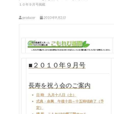
１０年９月号掲載
producer
2010年9月2日
■２０１０年９月号
長寿を祝う会のご案内
日 時 九月十八日（土）
式典・余興 午後十四～十五時頃終了（予
定）
場 所 こもれびの郷三階ホール