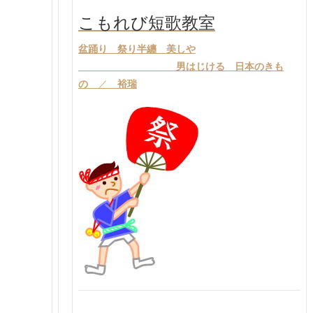
こもれび短歌教室
盆踊り 祭り半纏 美しや
男はじける 日本のきも
の
／
裕瑞