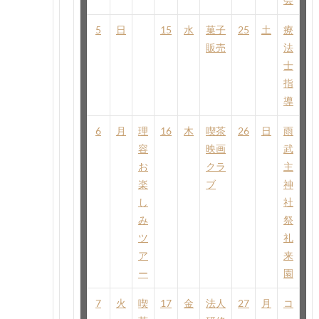
5
日
15
水
菓子
25
土
療
販売
法
士
指
導
6
月
理
16
木
喫茶
26
日
雨
容
映画
武
お
クラ
主
楽
ブ
神
し
社
み
祭
ツ
礼
ア
来
ー
園
7
火
喫
17
金
法人
27
月
コ