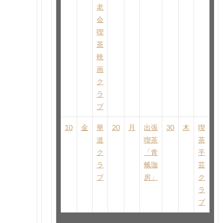
老
会
喫
茶
映
画
ク
ラ
ブ
10
金
華
20
月
出張
30
木
喫
道
喫茶
茶
ク
「青
手
ラ
蛾珈
芸
ブ
房」
ク
ラ
ブ