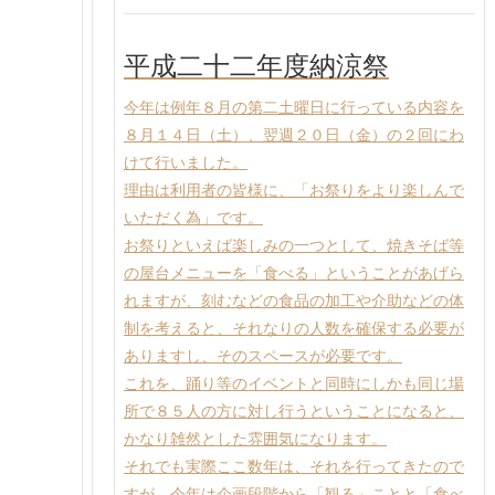
平成二十二年度納涼祭
今年は例年８月の第二土曜日に行っている内容を
８月１４日（土）、翌週２０日（金）の２回にわ
けて行いました。
理由は利用者の皆様に、「お祭りをより楽しんで
いただく為」です。
お祭りといえば楽しみの一つとして、焼きそば等
の屋台メニューを「食べる」ということがあげら
れますが、刻むなどの食品の加工や介助などの体
制を考えると、それなりの人数を確保する必要が
ありますし、そのスペースが必要です。
これを、踊り等のイベントと同時にしかも同じ場
所で８５人の方に対し行うということになると、
かなり雑然とした雰囲気になります。
それでも実際ここ数年は、それを行ってきたので
すが、今年は企画段階から「観る」ことと「食べ