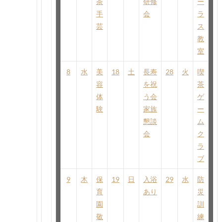
茶
研修
ー
手
会
ラ
芸
ス
教
室
8
水
美
18
土
長寿
28
火
喫
容
を祝
茶
体
う会
ゲ
験
家族
ー
懇談
ム
会
ク
ラ
ブ
9
木
保
19
日
入浴
29
水
防
育
あり
災
園
訓
敬
練