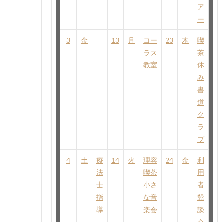
ア
ー
3
金
13
月
コー
23
木
喫
ラス
茶
教室
休
み
書
道
ク
ラ
ブ
4
土
療
14
火
理容
24
金
利
法
喫茶
用
士
小さ
者
指
な音
懇
導
楽会
談
会