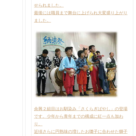
せられました。
最後には職員まで舞台に上げられ大変盛り上がり
ました。
余興２組目はお馴染み「さくらぎばやし」の登場
です。少年から青年までの構成に紅一点も加わ
り、
近頃さらに円熟味の増したお囃子に合わせた獅子