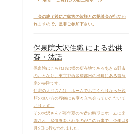
会の終了後にご家族の皆様との懇談会が行なわ
れますので、是非ご参加下さい。
保泉院大沢住職 による盆供
養・法話
保泉院はこもれびの郷の所在地であるあきる野市
のおとなり、東京都西多摩郡日の出町にある曹洞
宗の寺院です。
住職の大沢さんは、ホームでお亡くなりなった親
類の無い方の葬儀にも度々立ち会っていただいて
おります。
その大沢さんが毎年夏のお盆の時期にホームに来
園され、盆供養をされるのがこの行事で、今年は8
月6日に行なわれました。