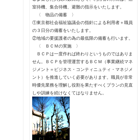
室待機、集合待機、避難の指示をいたします。
〈 物品の備蓄 〉
①東京都社会福祉協議会の指針による利用者＋職員
の３日分の備蓄をいたします。
②地域の要援護者の為の最低限の備蓄も行います。
〈 ＢＣＭの実施 〉
ＢＣＰは一度作れば終わりというものではありま
せん。ＢＣＰを管理運営するＢＣＭ（事業継続マネ
ジメント＝ビジネス・コンティニュティ・マネジメ
ント）を推進していく必要があります。職員が非常
時優先業務を理解し役割を果たすべくプランの見直
しや訓練を続けなくてはなりません。