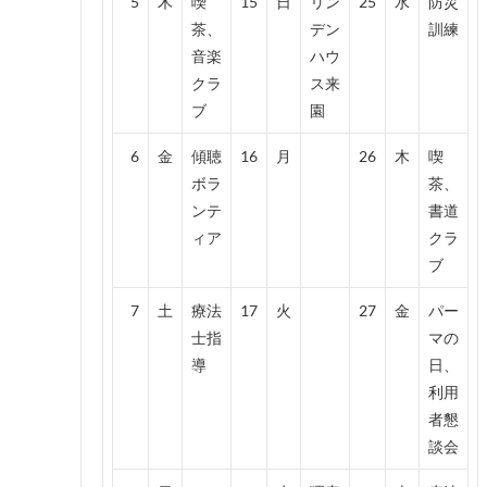
5
木
喫
15
日
リン
25
水
防災
茶、
デン
訓練
音楽
ハウ
クラ
ス来
ブ
園
6
金
傾聴
16
月
26
木
喫
ボラ
茶、
ンテ
書道
ィア
クラ
ブ
7
土
療法
17
火
27
金
パー
士指
マの
導
日、
利用
者懇
談会