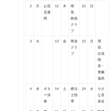
2
月
お花
12
木
喫
22
日
見週
茶、
間
映画
クラ
ブ
3
火
13
金
華道
23
月
理
クラ
容、
ブ
出張
喫
茶・
青蛾
珈房
4
水
ギタ
14
土
療法
24
火
小さ
ー演
士指
な音
奏
導
楽会