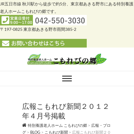
JR五日市線 秋川駅から徒歩で約5分、東京都あきる野市にある特別養護
老人ホームこもれびの郷です。
〒197-0825 東京都あきる野市雨間385-2
Skip
to
content
特別養護老人ホー
特別養護老人ホーム こもれびの郷
ム こもれびの郷
広報こもれび新聞２０１２
年４月号掲載
特別養護老人ホーム こもれびの郷
>
広報・ブロ
グ
>
BLOG
>
こもれび新聞
>
広報こもれび新聞２０