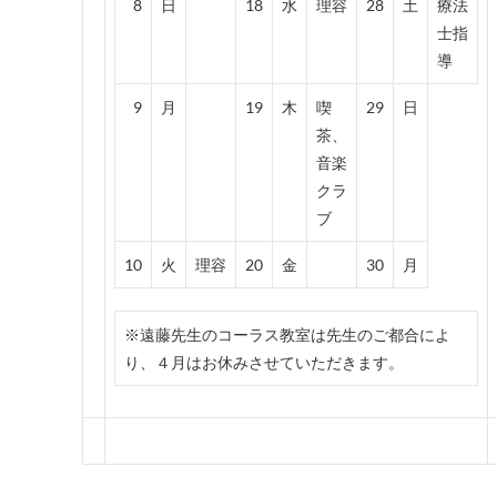
8
日
18
水
理容
28
土
療法
士指
導
9
月
19
木
喫
29
日
茶、
音楽
クラ
ブ
10
火
理容
20
金
30
月
※遠藤先生のコーラス教室は先生のご都合によ
り、４月はお休みさせていただきます。