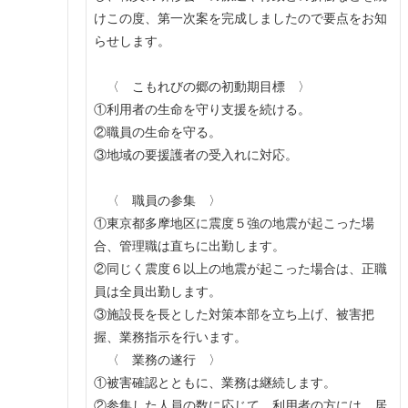
けこの度、第一次案を完成しましたので要点をお知
らせします。
〈 こもれびの郷の初動期目標 〉
①利用者の生命を守り支援を続ける。
②職員の生命を守る。
③地域の要援護者の受入れに対応。
〈 職員の参集 〉
①東京都多摩地区に震度５強の地震が起こった場
合、管理職は直ちに出勤します。
②同じく震度６以上の地震が起こった場合は、正職
員は全員出勤します。
③施設長を長とした対策本部を立ち上げ、被害把
握、業務指示を行います。
〈 業務の遂行 〉
①被害確認とともに、業務は継続します。
②参集した人員の数に応じて、利用者の方には、居