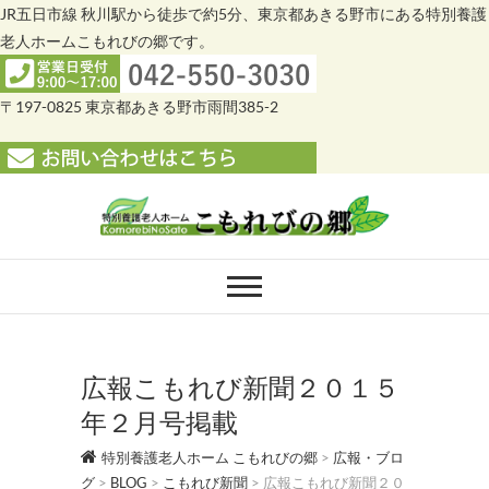
JR五日市線 秋川駅から徒歩で約5分、東京都あきる野市にある特別養護
老人ホームこもれびの郷です。
〒197-0825 東京都あきる野市雨間385-2
Skip
to
content
特別養護老人ホー
特別養護老人ホーム こもれびの郷
ム こもれびの郷
広報こもれび新聞２０１５
年２月号掲載
特別養護老人ホーム こもれびの郷
>
広報・ブロ
グ
>
BLOG
>
こもれび新聞
>
広報こもれび新聞２０