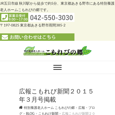
JR五日市線 秋川駅から徒歩で約5分、東京都あきる野市にある特別養護
老人ホームこもれびの郷です。
〒197-0825 東京都あきる野市雨間385-2
Skip
to
content
特別養護老人ホー
特別養護老人ホーム こもれびの郷
ム こもれびの郷
広報こもれび新聞２０１５
年３月号掲載
特別養護老人ホーム こもれびの郷
>
広報・ブロ
グ
>
BLOG
>
こもれび新聞
>
広報こもれび新聞２０