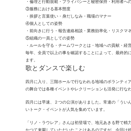
・倫理と行動規範・プライバシーと秘密保持・利用者へ
③服務における基本態度
・挨拶と言葉使い・身だしなみ・職場のマナー
④個人としての姿勢
・前向きに行う・報告連絡相談・業務効率化・リスクマ
⑤組織の一員としての姿勢
・ルールを守る・チームワークとは・地域への貢献・経
毎年、全員で以上の事を確認することによって、最終的
ます。
歌とダンスで楽しむ
四月に入り、三階ホールで行なわれる地域のボランティアさんによるホーム喫茶が再開しました。また、これに併せてホール設置
の舞台では各種イベントやレクリーションも活発に行な
四月には早速、２つの公演がありました。常連の「うい
いトーク・イベントが人気を集めています。
「リノ・ラウレア」さんは初登場で、地元あきる野で精
かつて来園していただいたことはあるのですが、今回は