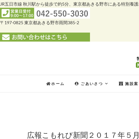
JR五日市線 秋川駅から徒歩で約5分、東京都あきる野市にある特別養
〒197-0825 東京都あきる野市雨間385-2
Skip
to
content
ホーム
ごあいさつ
施設案
広報こもれび新聞２０１７年５