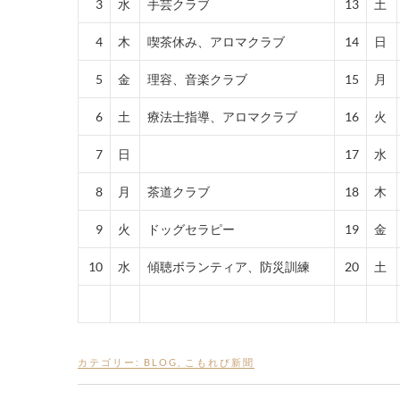
3
水
手芸クラブ
13
土
4
木
喫茶休み、アロマクラブ
14
日
5
金
理容、音楽クラブ
15
月
6
土
療法士指導、アロマクラブ
16
火
7
日
17
水
8
月
茶道クラブ
18
木
9
火
ドッグセラピー
19
金
10
水
傾聴ボランティア、防災訓練
20
土
カテゴリー:
BLOG
,
こもれび新聞