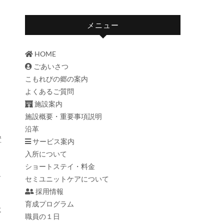
メニュー
HOME
ごあいさつ
こもれびの郷の案内
り
よくあるご質問
施設案内
施設概要・重要事項説明
沿革
サービス案内
入所について
ショートステイ・料金
し
セミユニットケアについて
採用情報
育成プログラム
に
職員の１日