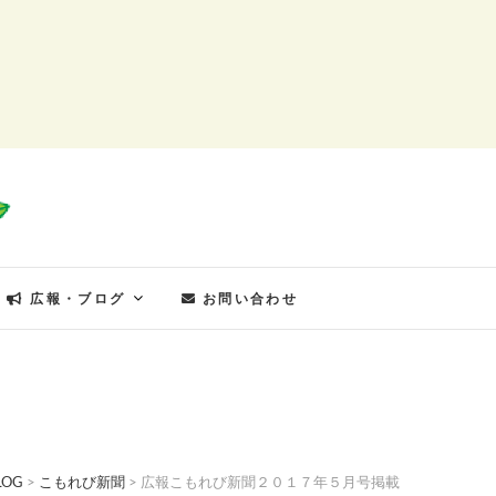
もれびの郷
広報・ブログ
お問い合わせ
LOG
>
こもれび新聞
>
広報こもれび新聞２０１７年５月号掲載