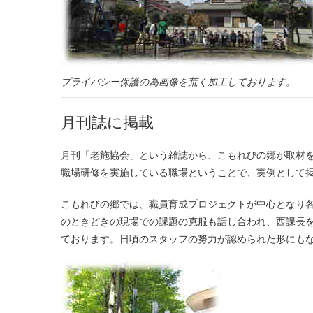
プライバシー保護の為画像を荒く加工しております。
月刊誌に掲載
月刊「老施協会」という雑誌から、こもれびの郷が取材を受けました。「福祉施設の研修を考える」という特集があり、効果的な
職場研修を実施している職場ということで、実例として
こもれびの郷では、職員育成プロジェクトが中心となり
のときどきの現場での課題の克服も話し合われ、西課長
ております。日頃のスタッフの努力が認められた形にも