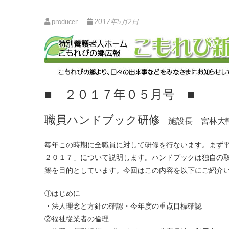
producer
2017年5月2日
■ ２０１７年０５月号 ■
職員ハンドブック研修
施設長 宮林大
毎年この時期に全職員に対して研修を行ないます。まず平成二十九年度事業計画を職員全員で確認し、加えて「職員ハンドブック
２０１７」について説明します。ハンドブックは独自の
築を目的としています。今回はこの内容を以下にご紹介
①はじめに
・法人理念と方針の確認・今年度の重点目標確認
②福祉従業者の倫理