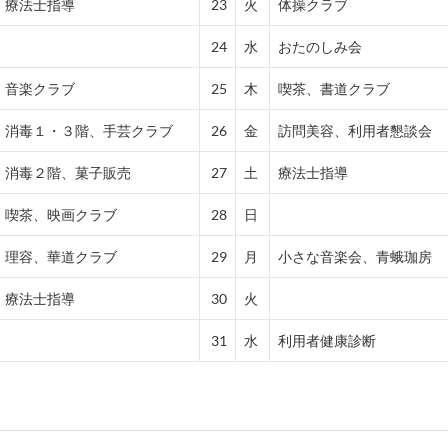
療法士指導
23
火
体操クラブ
24
水
おたのしみ会
音楽クラブ
25
木
喫茶、書道クラブ
消毒１・３階、手芸クラブ
26
金
訪問美容、利用者懇談会
消毒２階、菓子販売
27
土
療法士指導
喫茶、映画クラブ
28
日
理容、華道クラブ
29
月
小さな音楽会、青蛾珈房
療法士指導
30
火
31
水
利用者健康診断