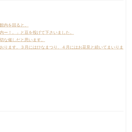
館内を回ると、
内ー！。」と豆を投げて下さいました。
切な催しだと思います。
おります。３月にはひなまつり、４月にはお花見と続いてまいりま