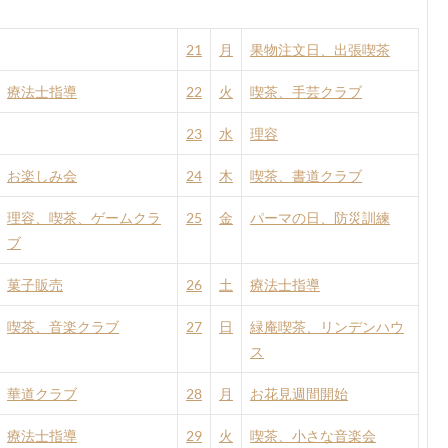
21
月
果物注文日、出張喫茶
療法士指導
22
火
喫茶、手芸クラブ
23
水
理容
お楽しみ会
24
木
喫茶、書道クラブ
理容、喫茶、ゲームクラ
25
金
パーマの日、防災訓練
ブ
菓子販売
26
土
療法士指導
喫茶、音楽クラブ
27
日
緑庵喫茶、リンデンハウ
ス
華道クラブ
28
月
お花見週間開始
療法士指導
29
火
喫茶、小さな音楽会