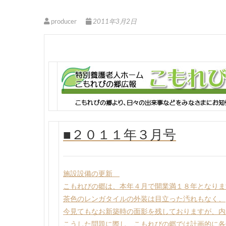
producer
2011年3月2日
■２０１１年３月号
施設設備の更新
こもれびの郷は、本年４月で開業満１８年となりま
茶色のレンガタイルの外装は目立った汚れもなく、
今見てもなお新築時の面影を残しておりますが、内
こうした問題に際し、こもれびの郷では計画的に各