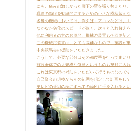
にも、痛みの激しかった廊下の壁を張り替えたり、
職員の動線を効率的にするための小さな模様替えな
各種の機械においては、例えばエアコンなどは、１
なかなか劣化のスピードが速く、次々と入れ替えを
他に利用者の方のお風呂、機械浴装置も今回更新と
この機械浴装置は、とても高価なもので、施設が単
中央競馬会の援助をいただきました。
こうして、必要な部分はその都度手を打ってまいり
施設全体での大規模な修繕というものも視野に入れ
これは東京都の補助をいただいて行うものなのです
自己資金の規模からその範囲を想定して計画をして
テレビの番組の様にすべての箇所に手を入れるとい