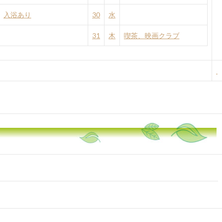
入浴あり
30
水
31
木
喫茶、映画クラブ