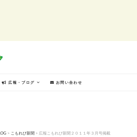
もれびの郷
広報・ブログ
お問い合わせ
LOG
>
こもれび新聞
>
広報こもれび新聞２０１１年３月号掲載