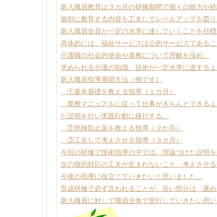
新入職員教育は３カ月の研修期間で個々の能力や経
個別に教育する内容を工夫してレベルアップを図り
新入職員全員が一定の水準に達していくことを目標
具体的には、福祉サービスは公的サービスであるこ
介護職の社会的使命や責務について理解を深め、
求められる介護の知識、技術が一定水準に達するよ
新入職員指導展開方法（例です）
①基本基礎を教える指導（１カ月）
業務マニュアルに従って仕事がきちんとできるよ
た説明を行い実践行動に移行する。
②危険防止策を教える指導（２か月）
③工夫して考えさせる指導（３カ月）
今回の研修で技術指導の中では、理論づけた説明を
次の個別対応の工夫が生まれないこと、考えさせる
今後の指導に役立てていきたいと思いました。
育成研修で必ず言われることが、良い部分は「褒め
新入職員に対して職員全体で実行していきたい思い