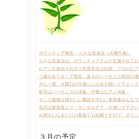
ボランティア報告 ・小さな音楽会（火曜午後）
小さな音楽会は、ボランティアさんが主催されてお
ピアノを担当される小笠原先生は以前、プロのピア
ご縁がありまして現在、友人のハーモニカ担当の瀬
月に一度、火曜日の午後にこの会を開いて下さって
前半はハーモニカの演奏、中盤はピアノ演奏、
そして最後は懐かしい童謡を中心に参加者みんなで
先日は参加者より「サンタルチア」を弾いて下さい
お聞きになるだけの参加でも結構ですので、ボラン
３月の予定