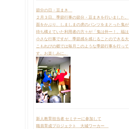
節分の日・豆まき
２月３日。季節行事の節分・豆まきを行いました。
面をかぶり、しましまの虎のパンツをまとった鬼が
待ち構えていた利用者の方々が「鬼は外ー！。福は
小さな行事ですが、季節感を感じることのできる大
こもれびの郷では毎月このような季節行事を行って
す。お楽しみに。
新人教育担当者 セミナーに参加して
職員育成プロジェクト 大城ワーカー