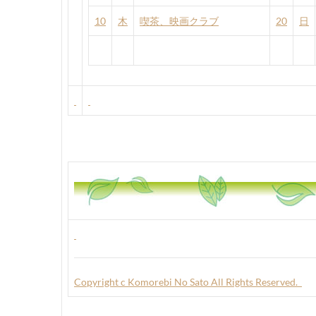
10
木
喫茶、映画クラブ
20
日
Copyright c Komorebi No Sato All Rights Reserved.