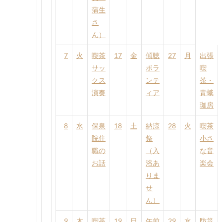
蒲生
さ
ん）
7
火
喫茶
17
金
傾聴
27
月
出張
サッ
ボラ
喫
クス
ンテ
茶・
演奏
ィア
青蛾
珈房
8
水
保泉
18
土
納涼
28
火
喫茶
院住
祭
小さ
職の
（入
な音
お話
浴あ
楽会
りま
せ
ん）
9
木
喫茶
19
日
午前
29
水
防災