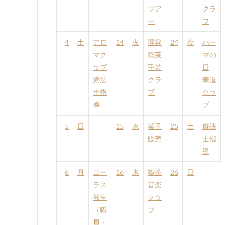
ツア
クラ
ー
ブ
4
土
アロ
14
火
理容
24
金
パー
マク
喫茶
マの
ラブ
手芸
日
療法
クラ
華道
士指
ブ
クラ
導
ブ
5
日
15
水
菓子
25
土
療法
販売
士指
導
6
月
コー
16
木
喫茶
26
日
ラス
音楽
教室
クラ
（職
ブ
員・