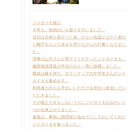
ジャガイモ掘り
今年も、恒例のいも掘りを行いました。
当日は天候も良かった為、かなり気温が上がり麦わ
ら帽子をかぶり水分を摂りながらの行事となりまし
た。
理事の山下さんが育ててくださったジャガイモを、
藤田相談課長の号令のもと一斉に収穫しました。
職員は鍬を持ち、ボランティアの中学生さんがジャ
ガイモを集めます。
利用者の方もお手伝いいただける部分に参加してい
ただきました。
その後三十分もしないうちにジャガイモの山がいく
つか出来上がりました。
最後は、事前に調理室が塩ゆでにしておいてくれた
ジャガイモを食べました。