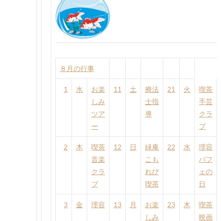
８月の行事
1
水
お楽
11
土
療法
21
火
喫茶
しみ
士指
手芸
ツア
導
クラ
ー
ブ
2
木
喫茶
12
日
緑庵
22
水
理容
音楽
こも
パフ
クラ
れび
ェの
ブ
喫茶
日
3
金
理容
13
月
お楽
23
木
喫茶
しみ
映画