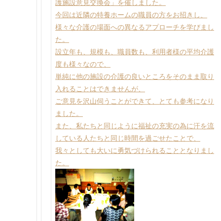
護施設意見交換会」を催しました。
今回は近隣の特養ホームの職員の方をお招きし、
様々な介護の場面への異なるアプローチを学びまし
た。
設立年も、規模も、職員数も、利用者様の平均介護
度も様々なので、
単純に他の施設の介護の良いところをそのまま取り
入れることはできませんが、
ご意見を沢山伺うことができて、とても参考になり
ました。
また、私たちと同じように福祉の充実の為に汗を流
している人たちと同じ時間を過ごせたことで、
我々としても大いに勇気づけられることとなりまし
た。