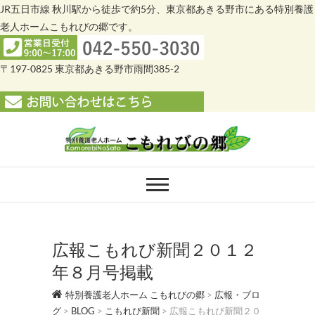
JR五日市線 秋川駅から徒歩で約5分、東京都あきる野市にある特別養護
老人ホームこもれびの郷です。
〒197-0825 東京都あきる野市雨間385-2
Skip
to
content
特別養護老人ホー
特別養護老人ホーム こもれびの郷
ム こもれびの郷
広報こもれび新聞２０１２
年８月号掲載
特別養護老人ホーム こもれびの郷
>
広報・ブロ
グ
>
BLOG
>
こもれび新聞
>
広報こもれび新聞２０