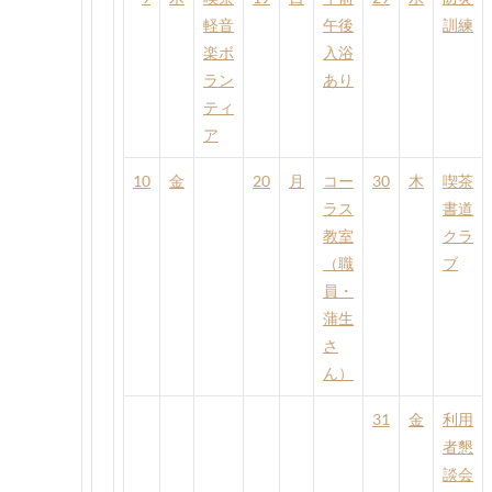
軽音
午後
訓練
楽ボ
入浴
ラン
あり
ティ
ア
10
金
20
月
コー
30
木
喫茶
ラス
書道
教室
クラ
（職
ブ
員・
蒲生
さ
ん）
31
金
利用
者懇
談会